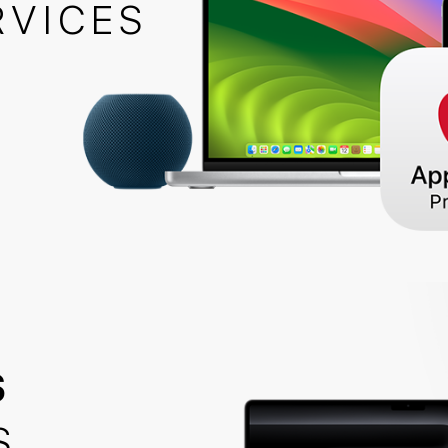
RVICES
S
S
RVICES
S
CL