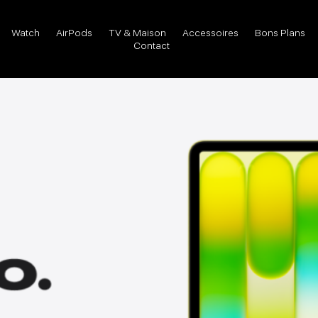
Watch
AirPods
TV & Maison
Accessoires
Bons Plans
Contact