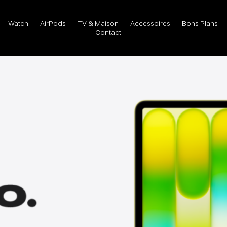
Watch
AirPods
TV & Maison
Accessoires
Bons Plans
Contact