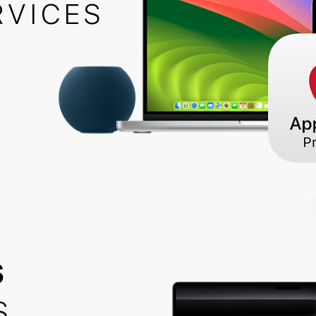
RVICES
S
S
RVICES
S
CL