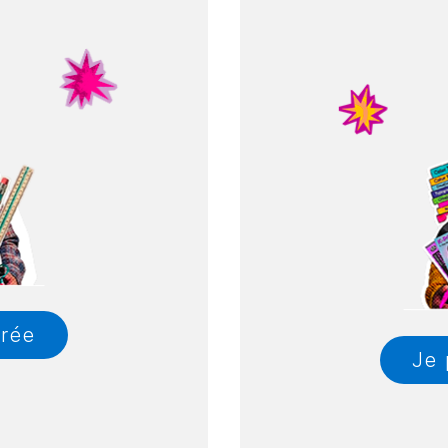
trée
Je 