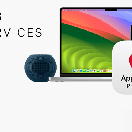
S
RVICES