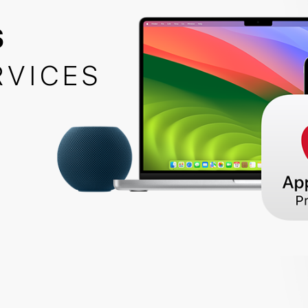
S
RVICES