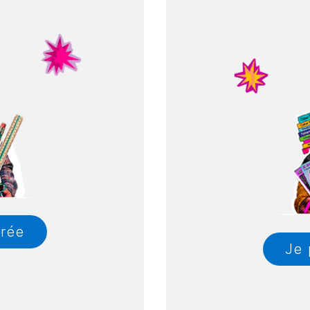
trée
Je 