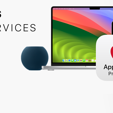
S
RVICES