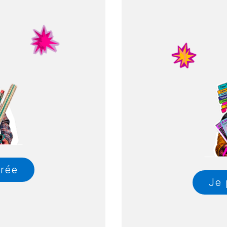
trée
Je 