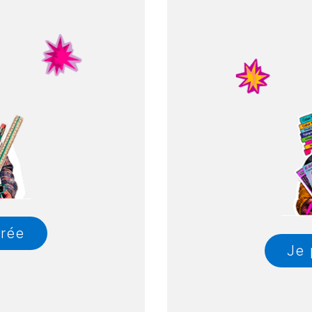
trée
Je 