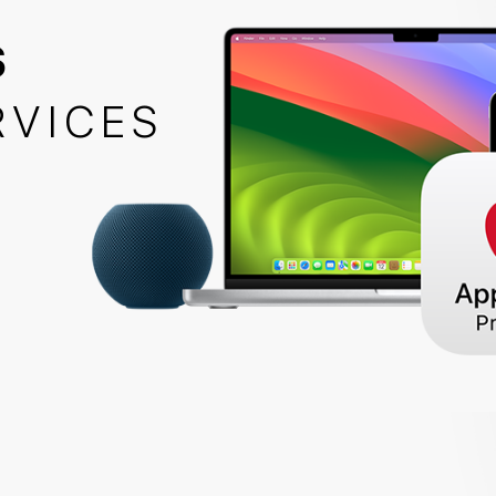
S
RVICES