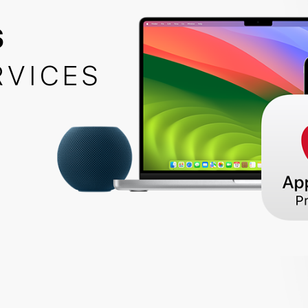
S
RVICES