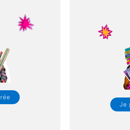
trée
Je 