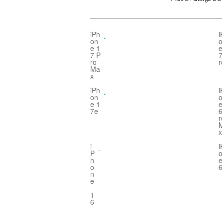
iPh
i
on
e 1
e
7 P
7
ro
r
Ma
x
iPh
i
on
e 1
e
7e
6
x
i
i
P
h
e
o
n
e
1
6