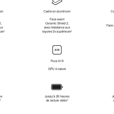
ium
Cadre en aluminium
Ca
Face avant
2,
Ceramic Shield 2,
Face 
aux
avec résistance aux
ure
Renvoi aux mentions légales
rayures 3x supérieure
Renvoi aux mentions légales
◊
◊
Puce A19
GPU 4 cœurs
es
Jusqu’à 26 heures
J
Renvoi aux mentions légales
de lecture vidéo
Renvoi aux mentions légales
◊
◊