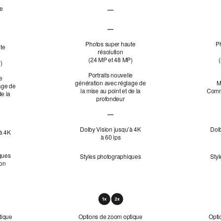
le
—
Ultra grand-angle
Fusion 48 MP non applicable
—
Téléobjectif Fusion 48 MP non applicable
ectif Fusion 48 MP non applicable
Photos super haute
P
te
résolution
(24 MP et 48 MP)
)
Portraits nouvelle
le
génération avec réglage de
M
age de
la mise au point et de la
Comm
de la
profondeur
—
Photo macro non applicable
Dolby Vision jusqu’à 4K
Dolb
’à 4K
à 60 ips
ques
Styles photographiques
Sty
ion
tique
Options de zoom optique
Opti