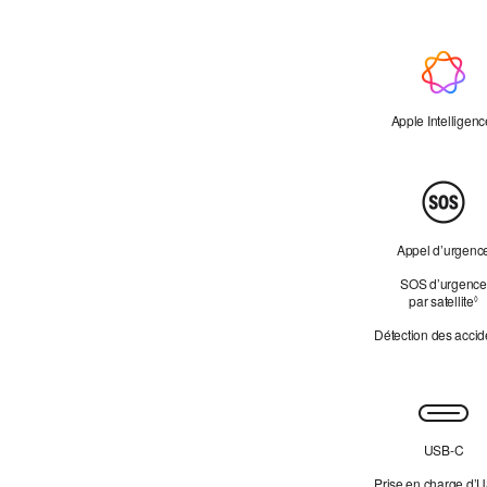
Apple Intelligenc
Apple Intelligenc
Tranquillité
d’esprit
Appel d’urgenc
SOS d’urgence
par satellite
R
◊
Détection des accid
Connectivité
USB‑C
Prise en charge d’