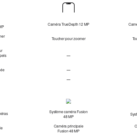
Caméra TrueDepth 12 MP
Camé
 MP
mer
Toucher pour zoomer
To
ur
ppels
—
Cadre centré pour les photos et les appels
sée
—
Vidéo ultra-stabilisée non applicable
e
—
Double capture non applicable
Système caméra Fusion
méras
Sys
48 MP
Caméra principale
C
le
Fusion 48 MP