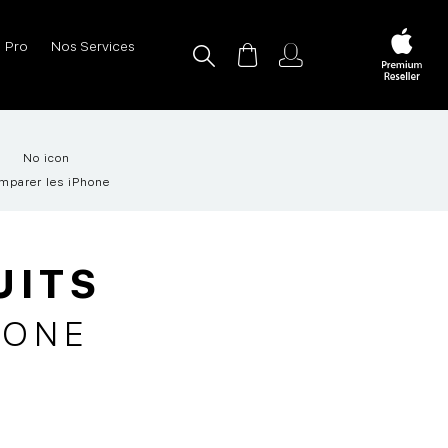
Pro
Nos Services
No icon
mparer les iPhone
UITS
HONE