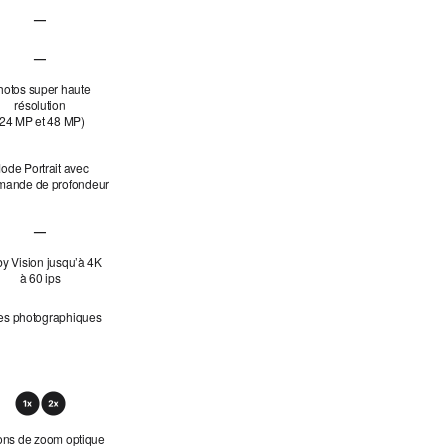
—
Ultra grand-angle
Fusion 48 MP non applicable
—
Téléobjectif Fusion 48 MP non applicable
hotos super haute
résolution
(24 MP et 48 MP)
ode Portrait avec
ande de profondeur
—
Photo macro non applicable
y Vision jusqu’à 4K
à 60 ips
les photographiques
ons de zoom optique