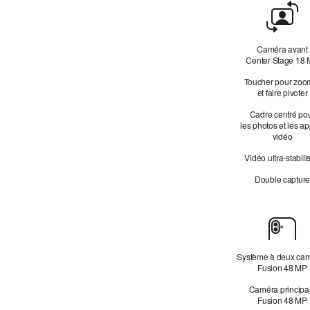
Caméra
avant
Caméra avant
Center Stage 18
Toucher pour zoo
et faire pivoter
Cadre centré po
les photos et les a
vidéo
Vidéo ultra-stabili
Double captur
Caméras
Système à deux ca
Fusion 48 MP
Caméra principa
Fusion 48 MP