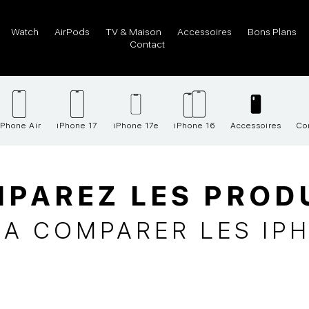
Watch
AirPods
TV & Maison
Accessoires
Bons Plans
Contact
iPhone Air
iPhone 17
iPhone 17e
iPhone 16
Accessoires
Co
PAREZ LES PROD
LA COMPARER LES IP