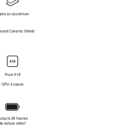
dre en aluminium
avant Ceramic Shield
Puce A18
GPU 4 cœurs
usqu’à 26 heures
de lecture vidéo
Renvoi aux mentions légales
◊