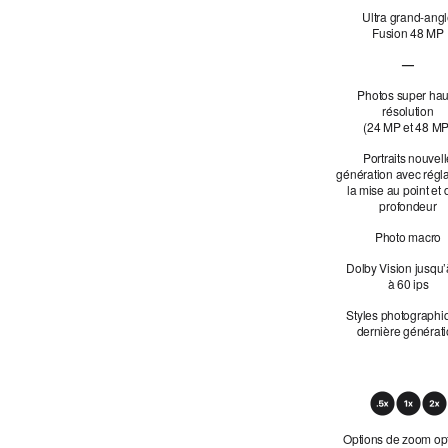
Ultra grand-ang
Fusion 48 MP
—
Téléobj
Photos super hau
résolution
(24 MP et 48 MP
Portraits nouvel
génération avec régl
la mise au point et 
profondeur
Photo macro
Dolby Vision jusqu
à 60 ips
Styles photographi
dernière générat
Zoom
optique
Options de zoom op