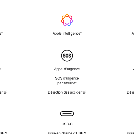
e
e
Renvoi aux mentions légales
Apple Intelligence
Renvoi aux mentions légales
A
◊
◊
e
Appel d’urgence
SOS d’urgence
envoi aux mentions légales
par satellite
Renvoi aux mentions légales
◊
ents
Renvoi aux mentions légales
Détection des accidents
Renvoi aux mentions légales
Déte
◊
◊
USB‑C
USB 2
Prise en charge d’USB 2
Pris