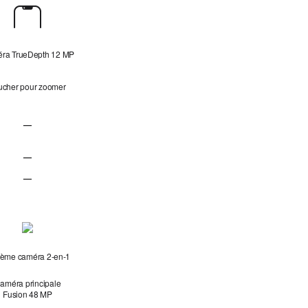
ra TrueDepth 12 MP
ucher pour zoomer
—
 vidéo non applicable
Cadre centré pour les photos et les appels vidéo non applicable
—
Vidéo ultra-stabilisée non applicable
—
Double capture non applicable
tème caméra 2‑en‑1
améra principale
Fusion 48 MP