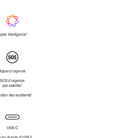
pple Intelligence
Renvoi aux mentions légales
◊
Appel d’urgence
SOS d’urgence
par satellite
Renvoi aux mentions légales
◊
ction des accidents
Renvoi aux mentions légales
◊
USB‑C
e en charge d’USB 2