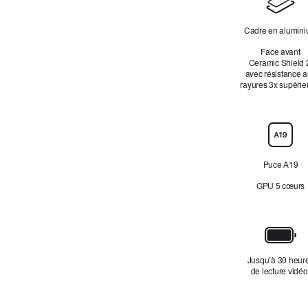
Cadre en alumin
Face avant
Ceramic Shield 
avec résistance 
rayures 3x supérie
Puce
Puce A19
GPU 5 cœurs
Batterie
Jusqu’à 30 heur
de lecture vidéo