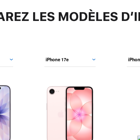
REZ LES MODÈLES D’
hone 17
iPhone 17e
tionner
Sélectionner
un
le
modèle