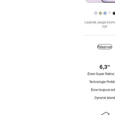
Finition
Lavande, sauge, brume
noir
Réserver
Réserver
6,3″
Coup
d’œil
Écran Super Retina
Technologie ProMo
Écran toujours act
Dynamic Islan
Design