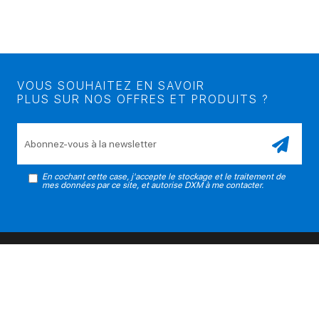
VOUS SOUHAITEZ EN SAVOIR
PLUS SUR NOS OFFRES ET PRODUITS ?
Veuillez laisser ce champ vide.
En cochant cette case, j'accepte le stockage et le traitement de
mes données par ce site, et autorise DXM à me contacter.
PRODUITS
SERVICES