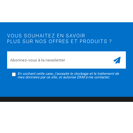
VOUS SOUHAITEZ EN SAVOIR
PLUS SUR NOS OFFRES ET PRODUITS ?
Veuillez laisser ce champ vide.
En cochant cette case, j'accepte le stockage et le traitement de
mes données par ce site, et autorise DXM à me contacter.
PRODUITS
SERVICES