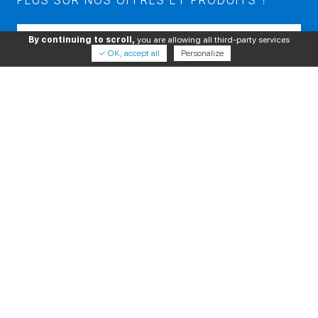
PLUS SUR NOS OFFRES ET PRODUITS ?
Veuillez laisser ce champ vide.
By continuing to scroll,
you are allowing all third-party services
✓ OK, accept all
Personalize
En cochant cette case, j'accepte le stockage et le traitement de
mes données par ce site, et autorise DXM à me contacter.
PRODUITS
SERVICES
À PROPOS
NOUS SUIVRE