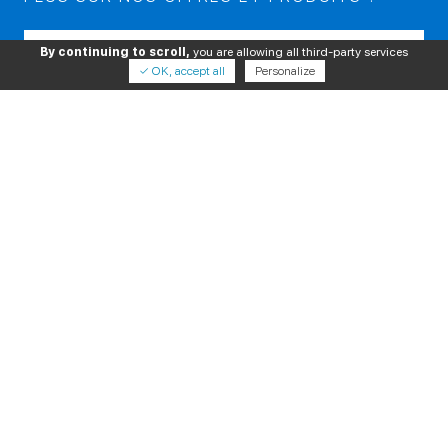
Veuillez laisser ce champ vide.
By continuing to scroll,
you are allowing all third-party services
✓ OK, accept all
Personalize
En cochant cette case, j'accepte le stockage et le traitement de
mes données par ce site, et autorise DXM à me contacter.
PRODUITS
SERVICES
À PROPOS
NOUS SUIVRE