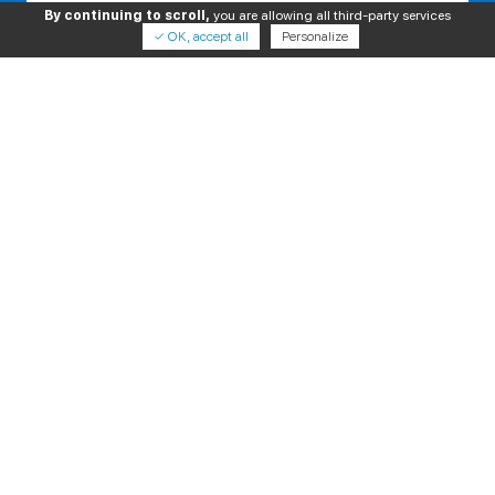
Veuillez laisser ce champ vide.
By continuing to scroll,
you are allowing all third-party services
✓ OK, accept all
Personalize
En cochant cette case, j'accepte le stockage et le traitement de
mes données par ce site, et autorise DXM à me contacter.
PRODUITS
SERVICES
À PROPOS
NOUS SUIVRE
© 2026 DXM
Mentions légales
|
Politique de confidentialité
|
Plan du