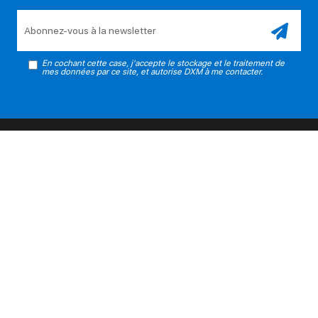
Veuillez laisser ce champ vide.
En cochant cette case, j'accepte le stockage et le traitement de
mes données par ce site, et autorise DXM à me contacter.
PRODUITS
SERVICES
À PROPOS
NOUS SUIVRE
© 2026 DXM