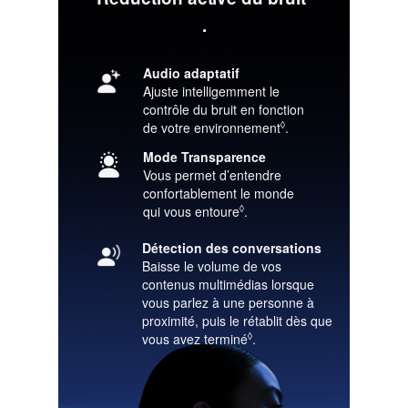
Renvoi
.
aux
mentions
Audio adaptatif
Ajuste intelligemment le
légales.
contrôle du bruit en fonction
de votre environnement
◊
Renvoi aux mentions 
.
Mode Transparence
Vous permet d’entendre
confortablement le monde
qui vous entoure
◊
.
Renvoi aux mentions légale
Détection des conversations
Baisse le volume de vos
contenus multimédias lorsque
vous parlez à une personne à
proximité, puis le rétablit dès que
vous avez terminé
◊
Renvoi aux mentions légal
.