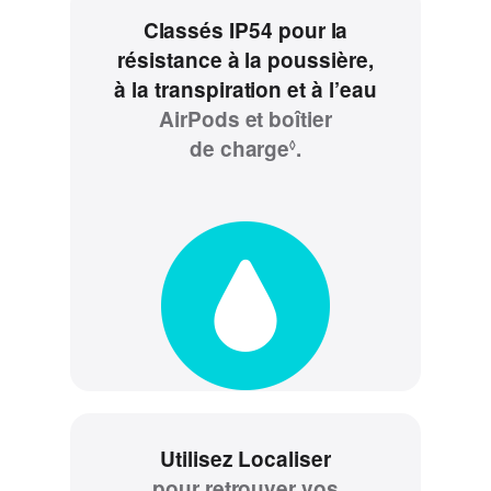
Classés IP54 pour la
résistance à la poussière,
à la transpiration et à l’eau
AirPods et boîtier
de charge
Renvoi
.
◊
aux
mentions
légales.
Utilisez Localiser
pour retrouver vos