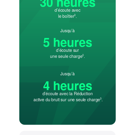
30 heures
d’écoute avec
le boîtier
◊
Renvoi aux mentions légales
.
Jusqu’à
5 heures
d’écoute sur
une seule charge
◊
Renvoi aux mentions légal
.
Jusqu’à
4 heures
d’écoute avec la Réduction
active du bruit sur une seule charge
◊
Renvoi aux menti
.