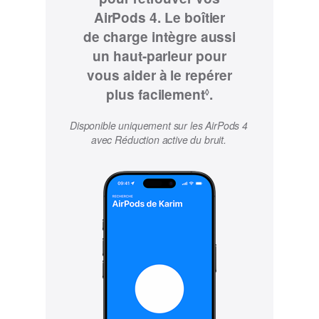
AirPods 4. Le boîtier
de charge intègre aussi
un haut-parleur pour
vous aider à le repérer
plus facilement
Renvoi
.
◊
aux
Disponible uniquement sur les AirPods 4
mentions
avec Réduction active du bruit.
légales.