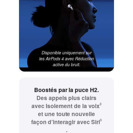
Disponible uniquement sur
les AirPods 4
avec Réduction
active du bruit.
Boostés par la puce H2.
Des appels plus clairs
◊
avec Isolement de la voix
Renvoi
et une toute nouvelle
aux
◊
façon d’interagir avec Siri
mentions
Renvoi
.
légales.