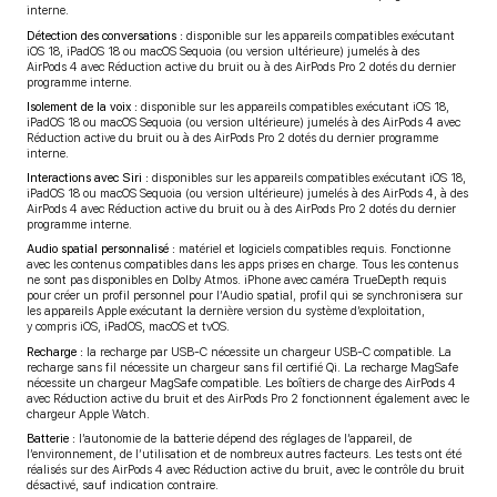
interne.
Détection des conversations :
disponible sur les appareils compatibles exécutant
iOS 18, iPadOS 18 ou macOS Sequoia (ou version ultérieure) jumelés à des
AirPods 4 avec Réduction active du bruit ou à des AirPods Pro 2 dotés du dernier
programme interne.
Isolement de la voix :
disponible sur les appareils compatibles exécutant iOS 18,
iPadOS 18 ou macOS Sequoia (ou version ultérieure) jumelés à des AirPods 4 avec
Réduction active du bruit ou à des AirPods Pro 2 dotés du dernier programme
interne.
Interactions avec Siri :
disponibles sur les appareils compatibles exécutant iOS 18,
iPadOS 18 ou macOS Sequoia (ou version ultérieure) jumelés à des AirPods 4, à des
AirPods 4 avec Réduction active du bruit ou à des AirPods Pro 2 dotés du dernier
programme interne.
Audio spatial personnalisé :
matériel et logiciels compatibles requis. Fonctionne
avec les contenus compatibles dans les apps prises en charge. Tous les contenus
ne sont pas disponibles en Dolby Atmos. iPhone avec caméra TrueDepth requis
pour créer un profil personnel pour l’Audio spatial, profil qui se synchronisera sur
les appareils Apple exécutant la dernière version du système d’exploitation,
y compris iOS, iPadOS, macOS et tvOS.
Recharge :
la recharge par USB-C nécessite un chargeur USB-C compatible. La
recharge sans fil nécessite un chargeur sans fil certifié Qi. La recharge MagSafe
nécessite un chargeur MagSafe compatible. Les boîtiers de charge des AirPods 4
avec Réduction active du bruit et des AirPods Pro 2 fonctionnent également avec le
chargeur Apple Watch.
Batterie :
l’autonomie de la batterie dépend des réglages de l’appareil, de
l’environnement, de l’utilisation et de nombreux autres facteurs. Les tests ont été
réalisés sur des AirPods 4 avec Réduction active du bruit, avec le contrôle du bruit
désactivé, sauf indication contraire.