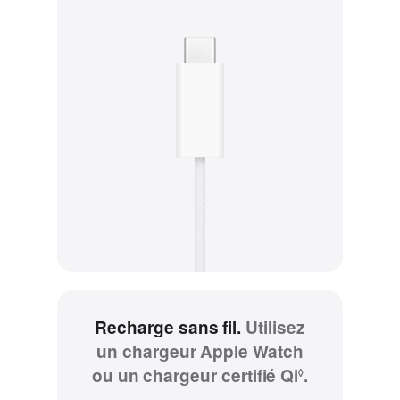
aux
mentions
légales.
Recharge sans fil.
Utilisez
un chargeur Apple Watch
ou un chargeur certifié Qi
Renvoi
.
◊
aux