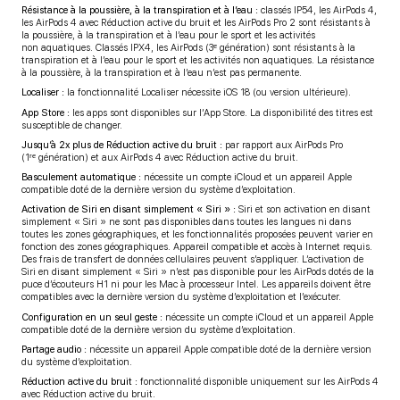
Résistance à la poussière, à la transpiration et à l’eau :
classés IP54, les AirPods 4,
les AirPods 4 avec Réduction active du bruit et les AirPods Pro 2 sont résistants à
la poussière, à la transpiration et à l’eau pour le sport et les activités
non aquatiques. Classés IPX4, les AirPods (3ᵉ génération) sont résistants à la
transpiration et à l’eau pour le sport et les activités non aquatiques. La résistance
à la poussière, à la transpiration et à l’eau n’est pas permanente.
Localiser :
la fonctionnalité Localiser nécessite iOS 18 (ou version ultérieure).
App Store :
les apps sont disponibles sur l’App Store. La disponibilité des titres est
susceptible de changer.
Jusqu’à 2x plus de Réduction active du bruit :
par rapport aux AirPods Pro
(1ʳᵉ génération) et aux AirPods 4 avec Réduction active du bruit.
Basculement automatique :
nécessite un compte iCloud et un appareil Apple
compatible doté de la dernière version du système d’exploitation.
Activation de Siri en disant simplement « Siri » :
Siri et son activation en disant
simplement « Siri » ne sont pas disponibles dans toutes les langues ni dans
toutes les zones géographiques, et les fonctionnalités proposées peuvent varier en
fonction des zones géographiques. Appareil compatible et accès à Internet requis.
Des frais de transfert de données cellulaires peuvent s’appliquer. L’activation de
Siri en disant simplement « Siri » n’est pas disponible pour les AirPods dotés de la
puce d’écouteurs H1 ni pour les Mac à processeur Intel. Les appareils doivent être
compatibles avec la dernière version du système d’exploitation et l’exécuter.
Configuration en un seul geste :
nécessite un compte iCloud et un appareil Apple
compatible doté de la dernière version du système d’exploitation.
Partage audio :
nécessite un appareil Apple compatible doté de la dernière version
du système d’exploitation.
Réduction active du bruit :
fonctionnalité disponible uniquement sur les AirPods 4
avec Réduction active du bruit.