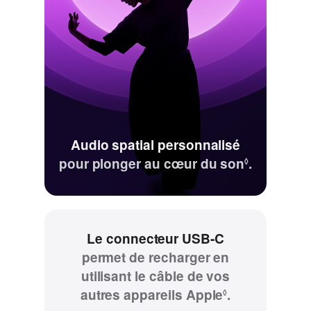
Audio spatial personnalisé
pour plonger au cœur du son
Renvoi
.
◊
aux
mentions
légales.
Le connecteur USB‑C
permet de recharger en
utilisant le câble de vos
autres appareils Apple
Renvoi
.
◊