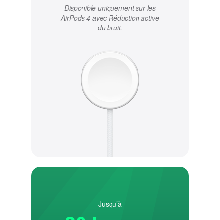
Disponible uniquement sur les
mentions
AirPods 4
avec Réduction active
légales.
du bruit.
Jusqu’à